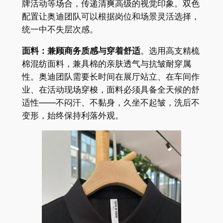
牌活动等场合，传递清爽高级的视觉印象。双色
配置让奥迪团队可以根据岗位和场景灵活选择，
统一中不失层次感。
面料：兼顾商务质感与穿着舒适
。选用高支精梳
棉混纺面料，兼具棉的亲肤透气与抗皱耐穿属
性。奥迪团队需要长时间在展厅站立、在车间作
业、在活动现场穿梭，面料必须具备全天候的舒
适性——不闷汗、不黏身，久坐不起皱，洗后不
变形，始终保持利落外观。