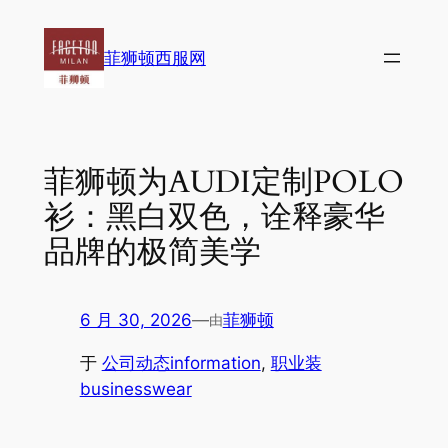
跳
至
菲狮顿西服网
内
容
菲狮顿为AUDI定制POLO
衫：黑白双色，诠释豪华
品牌的极简美学
6 月 30, 2026
—
菲狮顿
由
于
公司动态information
, 
职业装
businesswear