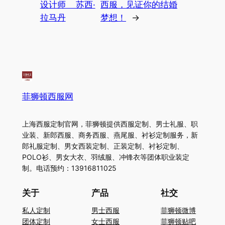
设计师 苏西·
西服，见证你的结婚
拉马丹
梦想！
→
菲狮顿西服网
上海西服定制官网，菲狮顿提供西服定制、男士礼服、职
业装、新郎西服、商务西服、燕尾服、衬衫定制服务，新
郎礼服定制、男女西装定制、正装定制、衬衫定制、
POLO衫、男女大衣、羽绒服、冲锋衣等团体职业装定
制。电话预约：13916811025
关于
产品
社交
私人定制
男士西服
菲狮顿微博
团体定制
女士西服
菲狮顿贴吧