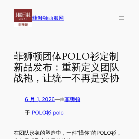
跳
至
菲狮顿西服网
内
容
菲狮顿团体POLO衫定制
新品发布：重新定义团队
战袍，让统一不再是妥协
6 月 1, 2026
—
菲狮顿
由
于
POLO衫 polo
在团队形象的塑造中，一件“懂你”的POLO衫，