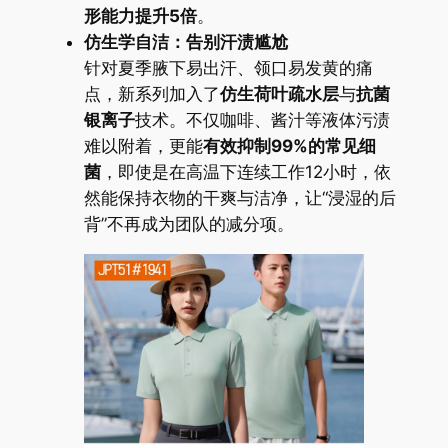
形能力提升5倍
。
仿生学自洁：告别汗渍尴尬
针对夏季腋下易出汗、领口易发黄的痛
点，新系列加入了
仿生荷叶疏水层
与
抗菌
银离子
技术。不仅咖啡、酱汁等液体污渍
难以附着，更能
有效抑制99%的常见细
菌
，即使是在高温下连续工作12小时，依
然能保持衣物的干爽与洁净，让“浸湿的后
背”不再成为团队的减分项。