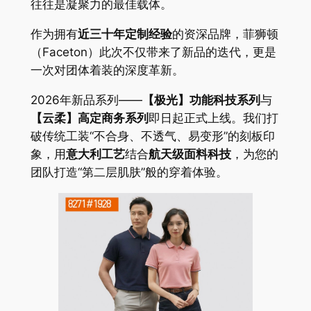
往往是凝聚力的最佳载体。
作为拥有
近三十年定制经验
的资深品牌，菲狮顿
（Faceton）此次不仅带来了新品的迭代，更是
一次对团体着装的深度革新。
2026年新品系列——
【极光】功能科技系列
与
【云柔】高定商务系列
即日起正式上线。我们打
破传统工装“不合身、不透气、易变形”的刻板印
象，用
意大利工艺
结合
航天级面料科技
，为您的
团队打造“第二层肌肤”般的穿着体验。