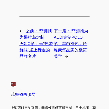
←
之前：
菲狮顿
下一篇：
菲狮顿为
为果粒岛定制
AUDI定制POLO
POLO衫：当“热带
衫：黑白双色，诠
鲜味”遇上行走的
释豪华品牌的极简
品牌名片
美学
→
菲狮顿西服网
上海西服定制官网，菲狮顿提供西服定制、男士礼服、职