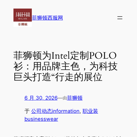
跳
至
菲狮顿西服网
内
容
菲狮顿为Intel定制POLO
衫：用品牌主色，为科技
巨头打造“行走的展位
6 月 30, 2026
—
菲狮顿
由
于
公司动态information
, 
职业装
businesswear