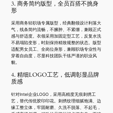
3. 商务简约版型，全员百搭不挑身
形
采用商务轻职场专属版型，经典翻领设计利落大
气，线条简约流畅，不臃肿、不紧绷，兼顾正式
感与舒适度。衣领采用加固定型工艺，反复水洗
不易塌陷变形，时刻保持精致规整的状态。版型
适配男女员工、全岗位身形，兼顾职场专业性与
穿着自由度，尽显科技团队干练严谨的职业风
貌。
4. 精细LOGO工艺，低调彰显品牌
质感
针对Intel企业LOGO，采用高精度无痕刺绣工
艺，替代传统胶印印花。刺绣纹理细腻饱满、边
缘工整立体，牢固耐磨、久洗不脱落、不起毛，