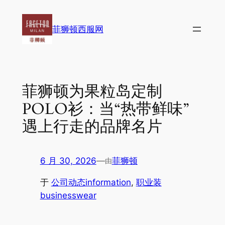
跳
至
菲狮顿西服网
内
容
菲狮顿为果粒岛定制
POLO衫：当“热带鲜味”
遇上行走的品牌名片
6 月 30, 2026
—
菲狮顿
由
于
公司动态information
, 
职业装
businesswear