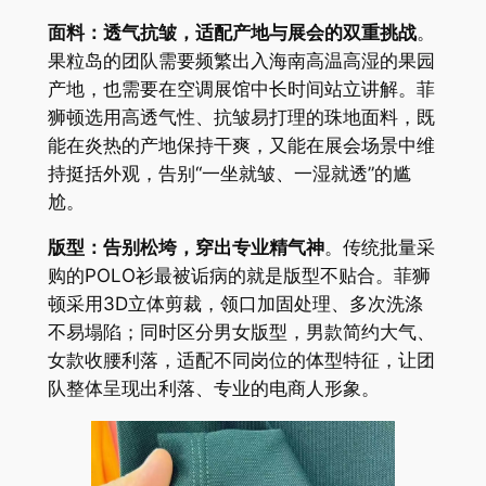
面料：透气抗皱，适配产地与展会的双重挑战
。
果粒岛的团队需要频繁出入海南高温高湿的果园
产地，也需要在空调展馆中长时间站立讲解。菲
狮顿选用高透气性、抗皱易打理的珠地面料，既
能在炎热的产地保持干爽，又能在展会场景中维
持挺括外观，告别“一坐就皱、一湿就透”的尴
尬。
版型：告别松垮，穿出专业精气神
。传统批量采
购的POLO衫最被诟病的就是版型不贴合。菲狮
顿采用3D立体剪裁，领口加固处理、多次洗涤
不易塌陷；同时区分男女版型，男款简约大气、
女款收腰利落，适配不同岗位的体型特征，让团
队整体呈现出利落、专业的电商人形象。