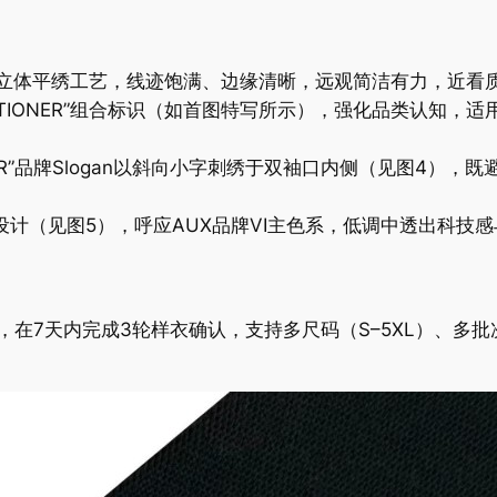
采用立体平绣工艺，线迹饱满、边缘清晰，远观简洁有力，近看
ONDITIONER”组合标识（如首图特写所示），强化品类认
ETTER”品牌Slogan以斜向小字刺绣于双袖口内侧（见图4
设计（见图5），呼应AUX品牌VI主色系，低调中透出科技
链，在7天内完成3轮样衣确认，支持多尺码（S–5XL）、