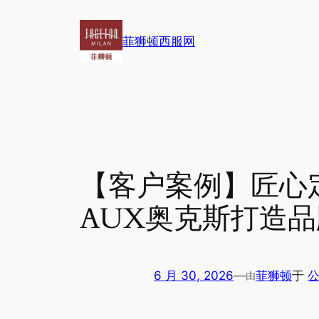
跳
至
菲狮顿西服网
内
容
【客户案例】匠心定
AUX奥克斯打造品牌
6 月 30, 2026
—
菲狮顿
于
公
由