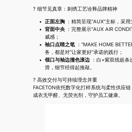
? 细节见真章：刺绣工艺诠释品牌精神
正面左胸
：精简呈现“AUX”主标，
背面中央
：完整展示“AUX AIR C
威感；
袖口点睛之笔
：“MAKE HOME B
务，都是对“让家更好”承诺的践行；
领口与袖边撞色滚边
：白+紫双线嵌条
滑，细节经得起推敲。
? 高效交付与可持续理念并重
FACETON依托数字化打样系统与柔性供应
成衣无甲醛、无荧光剂，守护员工健康。