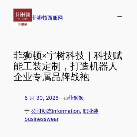
跳
至
菲狮顿西服网
内
容
菲狮顿×宇树科技｜科技赋
能工装定制，打造机器人
企业专属品牌战袍
6 月 30, 2026
—
菲狮顿
由
于
公司动态information
, 
职业装
businesswear