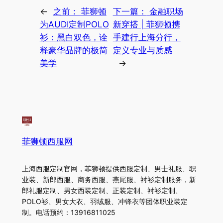
←
之前：
菲狮顿
下一篇：
金融职场
为AUDI定制POLO
新穿搭 | 菲狮顿携
衫：黑白双色，诠
手建行上海分行，
释豪华品牌的极简
定义专业与质感
美学
→
菲狮顿西服网
上海西服定制官网，菲狮顿提供西服定制、男士礼服、职
业装、新郎西服、商务西服、燕尾服、衬衫定制服务，新
郎礼服定制、男女西装定制、正装定制、衬衫定制、
POLO衫、男女大衣、羽绒服、冲锋衣等团体职业装定
制。电话预约：13916811025