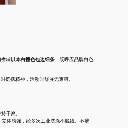
门襟辅以
本白撞色包边细条
，既呼应品牌白色
立时挺括精神，活动时舒展无束缚。
保持干爽。
，立体感强，经多次工业洗涤不脱线、不褪