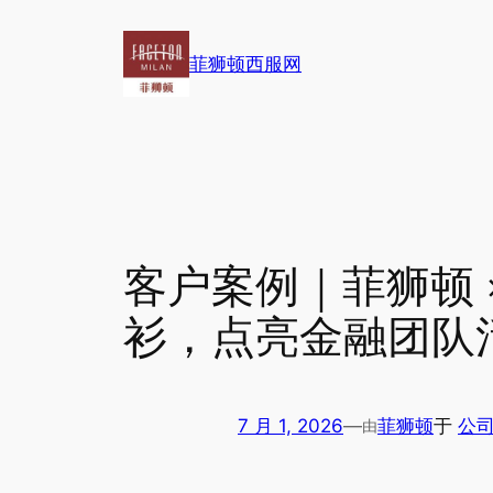
跳
至
菲狮顿西服网
内
容
客户案例｜菲狮顿 
衫，点亮金融团队
7 月 1, 2026
—
菲狮顿
于
公司动
由