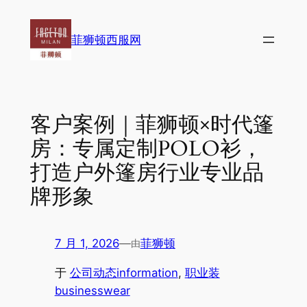
跳
至
菲狮顿西服网
内
容
客户案例｜菲狮顿×时代篷
房：专属定制POLO衫，
打造户外篷房行业专业品
牌形象
7 月 1, 2026
—
菲狮顿
由
于
公司动态information
, 
职业装
businesswear