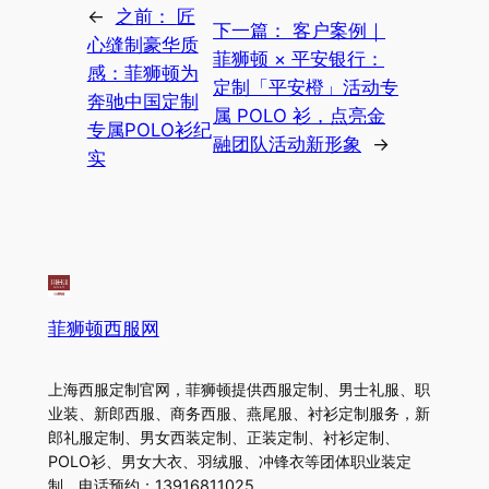
←
之前：
匠
下一篇：
客户案例｜
心缝制豪华质
菲狮顿 × 平安银行：
感：菲狮顿为
定制「平安橙」活动专
奔驰中国定制
属 POLO 衫，点亮金
专属POLO衫纪
融团队活动新形象
→
实
菲狮顿西服网
上海西服定制官网，菲狮顿提供西服定制、男士礼服、职
业装、新郎西服、商务西服、燕尾服、衬衫定制服务，新
郎礼服定制、男女西装定制、正装定制、衬衫定制、
POLO衫、男女大衣、羽绒服、冲锋衣等团体职业装定
制。电话预约：13916811025