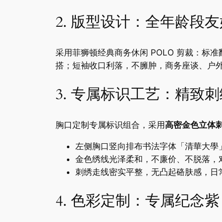
2. 版型设计：全年龄段
采用菲狮顿经典商务休闲 POLO 剪裁：
搭；短袖收口利落，不臃肿，商务座谈、户
3. 专属标识工艺：精致
胸口定制专属标识组合，采用
高密金色立体
左侧胸口竖向排布书法字体「清華大學」，下方搭
金色绣线光泽柔和，不廉价、不脱落，
刺绣走线密实平整，无凸起硌肤感，日
4. 色彩定制：专属纪念紫