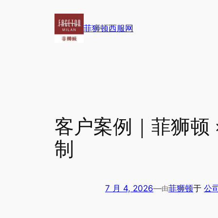
跳
至
菲狮顿西服网
内
容
客户案例｜菲狮顿 
制
7 月 4, 2026
—
菲狮顿
于
公司
由