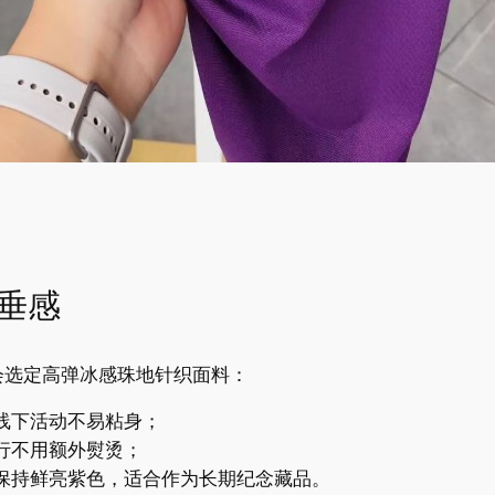
与垂感
会选定高弹冰感珠地针织面料：
线下活动不易粘身；
行不用额外熨烫；
保持鲜亮紫色，适合作为长期纪念藏品。