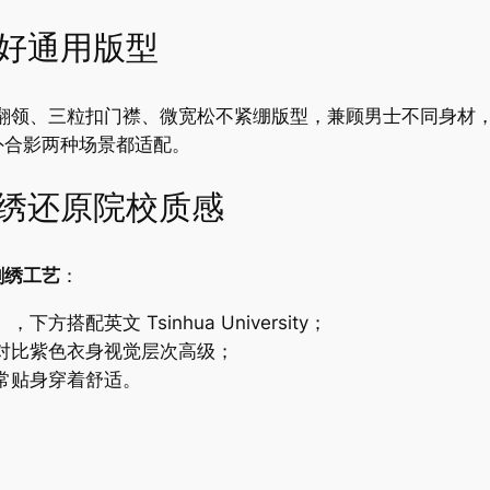
友好通用版型
标准翻领、三粒扣门襟、微宽松不紧绷版型，兼顾男士不同身
外合影两种场景都适配。
刺绣还原院校质感
刺绣工艺
：
配英文 Tsinhua University；
对比紫色衣身视觉层次高级；
常贴身穿着舒适。