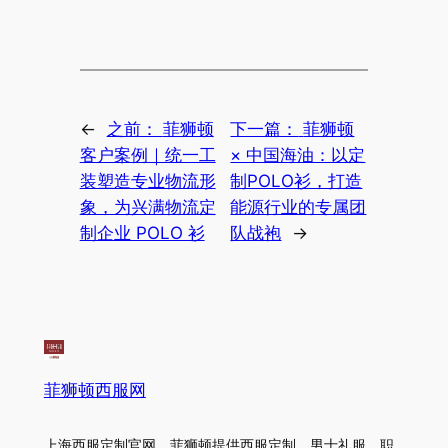
←
之前：
菲狮顿
下一篇：
菲狮顿
客户案例｜统一工
× 中国海油：以定
装塑造专业物流形
制POLO衫，打造
象，为兴满物流定
能源行业的专属团
制企业 POLO 衫
队战袍
→
菲狮顿西服网
上海西服定制官网，菲狮顿提供西服定制、男士礼服、职