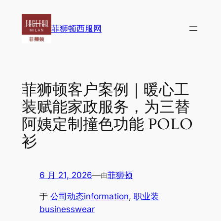
跳
至
菲狮顿西服网
内
容
菲狮顿客户案例｜暖心工
装赋能家政服务，为三替
阿姨定制撞色功能 POLO
衫
6 月 21, 2026
—
菲狮顿
由
于
公司动态information
, 
职业装
businesswear