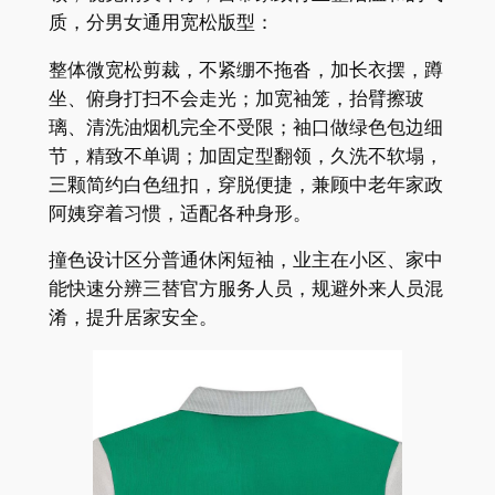
质，分男女通用宽松版型：
整体微宽松剪裁，不紧绷不拖沓，加长衣摆，蹲
坐、俯身打扫不会走光；加宽袖笼，抬臂擦玻
璃、清洗油烟机完全不受限；袖口做绿色包边细
节，精致不单调；加固定型翻领，久洗不软塌，
三颗简约白色纽扣，穿脱便捷，兼顾中老年家政
阿姨穿着习惯，适配各种身形。
撞色设计区分普通休闲短袖，业主在小区、家中
能快速分辨三替官方服务人员，规避外来人员混
淆，提升居家安全。