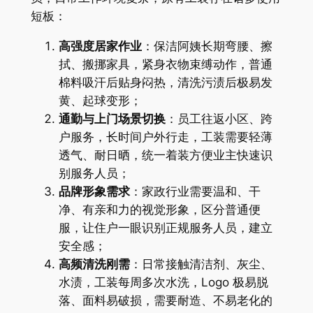
短板：
高强度居家作业
：保洁阿姨长期弯腰、擦
拭、搬挪家具，紧身衣物束缚动作，普通
棉料吸汗后贴身闷热，清洗污渍后极易发
黄、起球变形；
通勤与上门场景切换
：员工往返小区、跨
户服务，长时间户外行走，工装需要轻薄
透气、耐日晒，统一着装方便业主快速识
别服务人员；
品牌形象需求
：家政行业需要温和、干
净、有亲和力的视觉形象，区分普通便
服，让住户一眼识别正规服务人员，建立
安全感；
高频清洗刚需
：日常接触清洁剂、灰尘、
水渍，工装每周多次水洗，Logo 极易脱
落、面料易破损，需要耐造、不易老化的