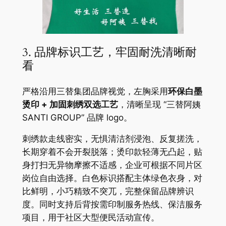
3. 品牌标识工艺，牢固耐洗清晰耐
看
严格沿用三替集团品牌视觉，左胸采用
环保白墨
烫印 + 加固刺绣双选工艺
，清晰呈现 “三替阿姨
SANTI GROUP” 品牌 logo。
刺绣款走线密实，无惧清洁剂浸泡、反复搓洗，
长期穿着不会开裂脱落；烫印款轻薄无凸起，贴
身打扫无异物摩擦不适感，企业可根据不同片区
岗位自由选择。白色标识搭配主体绿色衣身，对
比鲜明，小巧精致不突兀，完整保留品牌辨识
度。同时支持后背按需印制服务热线、保洁服务
项目，用于社区大型便民活动宣传。