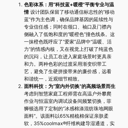
色彩体系：用“科技蓝+暖橙”平衡专业与温
情
设计团队保留了移动通信标志性的“移动
蓝”作为主色调，确保品牌基因的延续性与
专业信任感；同时在领口、袖口及门襟内
侧融入了低饱和度的“暖橙色”撞色线条。这
一抹橙色既呼应了“爱家”品牌中“温暖、活
力”的情感内核，又在视觉上打破了纯蓝色
的沉闷，让员工在进入家庭场景时更具亲
和力。两种色彩的过渡采用渐变织带工
艺，避免了生硬拼接带来的廉价感，远看
和谐统一，近观细节精致。
面料科技：为“室内外切换”的高频场景而生
考虑到智慧家庭工程师需在高温户外攀爬
作业与恒温室内调试设备间频繁切换，菲
狮顿选用了定制的“冰感棉涤混纺珠地网眼
面料”。该面料以65%精梳棉保证亲肤柔
软，35%coolmax®纤维构建导湿通道，实