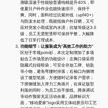
测吸湿速干性能较普通纯棉提升40%，即
使夏日户外作业也能快速排汗、保持干
爽。同时，面料经过抗紫外线（upf40+）
与防泼水处理，既能抵御户外日晒，又可
应对突发小雨或室内水渍；抗皱等级达3.5
级，员工无需熨烫即可保持平整，大幅降
低了日常打理成本。
功能细节：让服装成为“高效工作的助力”
区别于常规polo衫，本次定制增加了多项
贴合工作场景的功能设计：左胸口袋采用
隐藏式拉链暗袋，可安全存放工牌、钥匙
等小物，避免弯腰时掉落；右袖口内侧增
设了微型笔插，方便随时记录客户需求；
下摆侧缝加入弹力三角插片，在保证版型
利落的同时，为员工抬手接线、蹲身调试
等动作预留充足活动余量。品牌标识方
面，“移动爱家”logo采用立体硅胶压印工艺