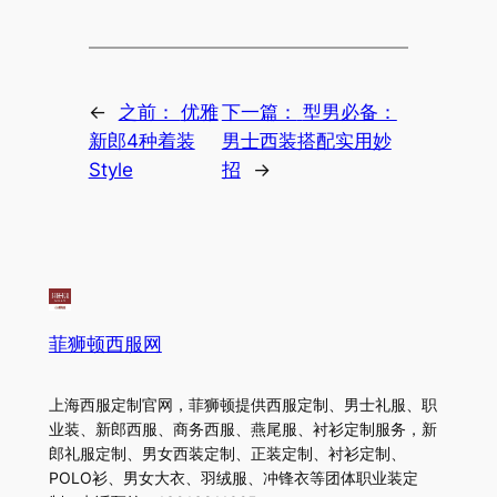
←
之前：
优雅
下一篇：
型男必备：
新郎4种着装
男士西装搭配实用妙
Style
招
→
菲狮顿西服网
上海西服定制官网，菲狮顿提供西服定制、男士礼服、职
业装、新郎西服、商务西服、燕尾服、衬衫定制服务，新
郎礼服定制、男女西装定制、正装定制、衬衫定制、
POLO衫、男女大衣、羽绒服、冲锋衣等团体职业装定