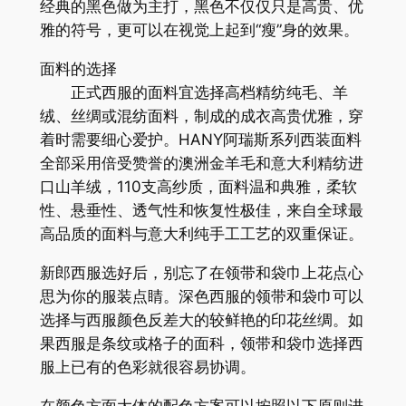
经典的黑色做为主打，黑色不仅仅只是高贵、优
雅的符号，更可以在视觉上起到“瘦”身的效果。
面料的选择
正式西服的面料宜选择高档精纺纯毛、羊
绒、丝绸或混纺面料，制成的成衣高贵优雅，穿
着时需要细心爱护。HANY阿瑞斯系列西装面料
全部采用倍受赞誉的澳洲金羊毛和意大利精纺进
口山羊绒，110支高纱质，面料温和典雅，柔软
性、悬垂性、透气性和恢复性极佳，来自全球最
高品质的面料与意大利纯手工工艺的双重保证。
新郎西服选好后，别忘了在领带和袋巾上花点心
思为你的服装点睛。深色西服的领带和袋巾可以
选择与西服颜色反差大的较鲜艳的印花丝绸。如
果西服是条纹或格子的面科，领带和袋巾选择西
服上已有的色彩就很容易协调。
在颜色方面大体的配色方案可以按照以下原则进