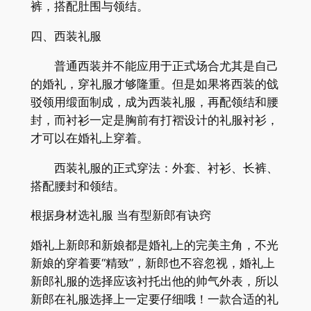
裤，搭配肚围与领结。
四、西装礼服
普通西装并不能应用于正式场合尤其是自己
的婚礼，穿礼服才够隆重。但是如果将西装的戗
驳领用缎面制成，成为西装礼服，再配领结和腰
封，而衬衫一定是胸前有打褶设计的礼服衬衫，
才可以在婚礼上穿着。
西装礼服的正式穿法：外套、衬衫、长裤、
搭配腰封和领结。
根据身材选礼服 当有型新郎有诀窍
婚礼上新郎和新娘都是婚礼上的完美主角，不光
新娘的穿着要“精致”，新郎也不容忽视，婚礼上
新郎礼服的选择应该衬托出他的帅气外表，所以
新郎在礼服选择上一定要仔细哦！一款合适的礼