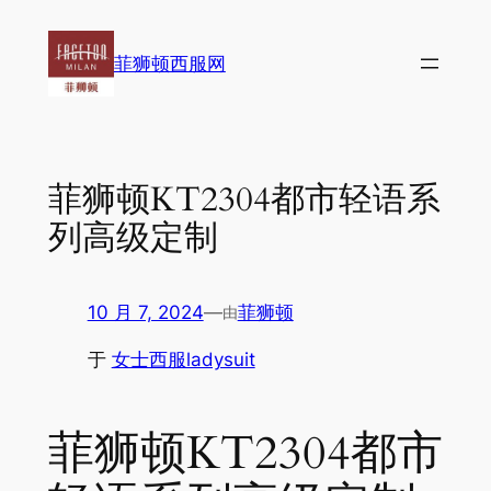
跳
至
菲狮顿西服网
内
容
菲狮顿KT2304都市轻语系
列高级定制
10 月 7, 2024
—
菲狮顿
由
于
女士西服ladysuit
菲狮顿KT2304都市