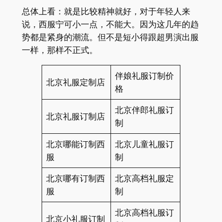
总体上看：就是比较精神就好，对于年轻人来
说，西服宁可小一点，不能大。因为这几年的趋
势都是紧身的潮流。但不是短小得跟超男演出服
一样，那样不正式。
伴娘礼服订制价
北京礼服定制店
格
北京伴郎礼服订
北京礼服订制店
制
北京哪能订制西
北京儿童礼服订
服
制
北京哪有订制西
北京高档礼服定
服
制
北京高档礼服订
北京小礼服订制