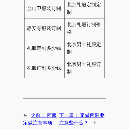
北京礼服定制定
金山卫服装订制
制
北京礼服订制价
静安寺服装订制
格
北京男士礼服定
礼服定制多少钱
制
北京男士礼服订
礼服订制多少钱
制
←
之前：
西服
下一篇：
定做西装要
定做注意事项
注意些什么？
→