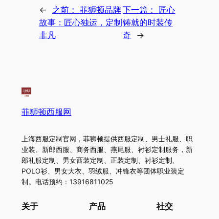
←
之前：
菲狮顿品牌
下一篇：
匠心
故事：匠心独运，定制
铸就的时装传
非凡
奇
→
菲狮顿西服网
上海西服定制官网，菲狮顿提供西服定制、男士礼服、职
业装、新郎西服、商务西服、燕尾服、衬衫定制服务，新
郎礼服定制、男女西装定制、正装定制、衬衫定制、
POLO衫、男女大衣、羽绒服、冲锋衣等团体职业装定
制。电话预约：13916811025
关于
产品
社交